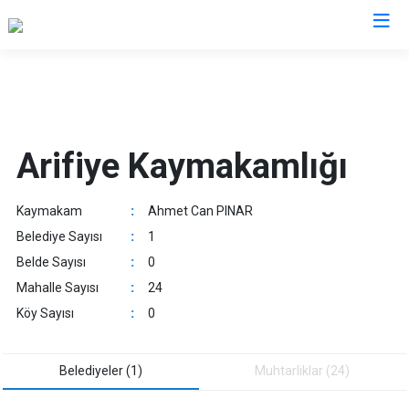
Sakarya
Akyazı
Pamukova
Arifiye Kaymakamlığı
Ferizli
Sapanca
Geyve
Söğütlü
Kaymakam
:
Ahmet Can PINAR
Hendek
Taraklı
Belediye Sayısı
:
1
Karapürçek
Adapazarı
Belde Sayısı
:
0
Karasu
Arifiye
Mahalle Sayısı
:
24
Kaynarca
Erenler
Köy Sayısı
:
0
Kocaali
Serdivan
Belediyeler (1)
Muhtarliklar (24)