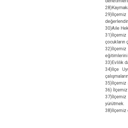
denetimleri
28)Kaymakam
29)İlçemi
değerlendir
30)Aile Hek
31)İlçemiz
çocukların 
32)İlçemiz
eğitimlerin
33)Evlilik 
34)İlçe Uy
çalışmaları
35)İlçemiz s
36) İlçemiz
37)İlçemiz 
yürütmek.
38)İlçemiz 