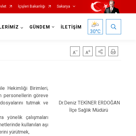
vlet
İçişleri Bakanlığı
Sakarya
LERİMİZ
GÜNDEM
İLETİŞİM
30
°C
le Hekimliği Birimleri,
Pamukova
üm personellerin göreve
Sapanca
 dosyalarını tutmak ve
Dr.Deniz TEKİNER ERDOĞAN
İlçe Sağlık Müdürü
Söğütlü
ra yönelik çalışmaları
Taraklı
tlerinde kullanılan aşı
Adapazarı
erini yürütmek,