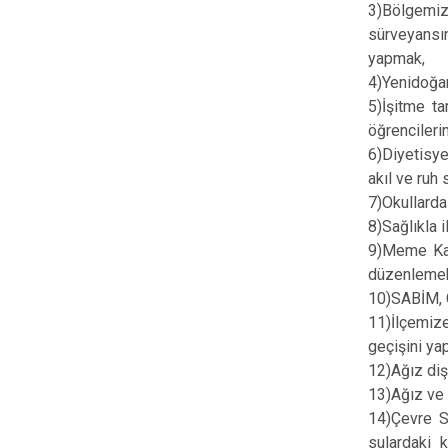
3)Bölgemiz
sürveyansın
yapmak,
4)Yenidoğa
5)İşitme t
öğrencileri
6)Diyetisye
akıl ve ruh
7)Okullarda
8)Sağlıkla i
9)Meme Kan
düzenleme
10)SABİM, 
11)İlçemize
geçişini yap
12)Ağız diş
13)Ağız ve 
14)Çevre Sa
sulardaki k