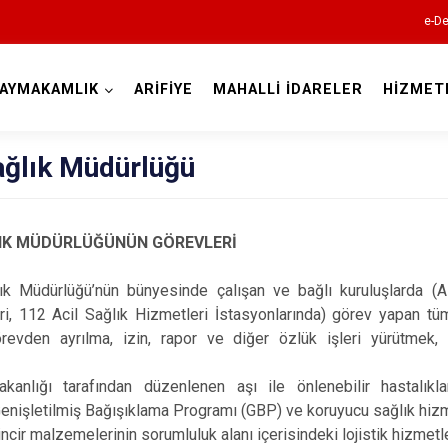
e-De
AYMAKAMLIK
ARİFİYE
MAHALLİ İDARELER
HİZMET
Sakarya
ağlık Müdürlüğü
LIK MÜDÜRLÜĞÜNÜN GÖREVLERİ
ık Müdürlüğü’nün bünyesinde çalışan ve bağlı kuruluşlarda (Ai
Akyazı
ri, 112 Acil Sağlık Hizmetleri İstasyonlarında) görev yapan t
Ferizli
revden ayrılma, izin, rapor ve diğer özlük işleri yürütmek,
Geyve
akanlığı tarafından düzenlenen aşı ile önlenebilir hastalıkla
Hendek
enişletilmiş Bağışıklama Programı (GBP) ve koruyucu sağlık hizme
Karapürçek
ncir malzemelerinin sorumluluk alanı içerisindeki lojistik hizmetl