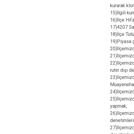
kurarak klo
15)İlgili ku
16)İlçe Hıf
17)4207 Say
18)İlçe Tüt
19)Piyasa g
20)İlçemizd
21)İlçemizd
22)İlçemizd
rutin dışı 
23)İlçemi
Muayenehane
24)İlçemizd
25)İlçemizd
yapmak,
26)İlçemiz
denetimleri
27)İlçemiz