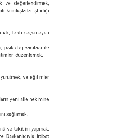
mak ve değerlendirmek,
Arifiye
 kuruluşlarla işbirliği
Erenler
Serdivan
apmak, testi geçemeyen
,
, psikolog vasıtası ile
ğitimler düzenlemek,
yürütmek, ve eğitimler
arın yeni aile hekimine
ını sağlamak,
ünü ve takibini yapmak,
e Başkanlığıyla irtibat