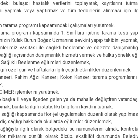
deki bulaşıcı hastalık verilerini toplayarak, kayıtlarını tut
Karasu
ı yapmak veya yaptırmak ve tüm tedbirlerin alınması için ilgili
Kaynarca
n tarama programı kapsamındaki çalışmaları yürütmek,
Kocaali
arama programı kapsamında 1. Sınıflara işitme tarama testi y
mizin Kulak Burun Boğaz Uzmanına sevkini yapıp takibini yapmak
nlerimiz vasıtası ile sağlıklı beslenme ve obezite danışmanlığı
 sağlığı açısından danışmanlık hizmeti vermek ve halka yönelik e
 Sağlıklı Beslenme eğitimleri düzenlemek,
lgili özel gün ve haftalarla ilgili çeşitli etkinlikler düzenlenmek,
seri, Rahim Ağzı Kanseri, Kolon Kanseri tarama programlarını 
k,
CİMER işlemlerini yürütmek,
 başka il veya ilçeden gelen ya da mahalle değiştiren vatandaşl
mak, bunlarla ilgili istatistiki bilgilerin kaydını tutmak,
 sağlığı kapsamında flor-jel uygulamaları düzenli olarak yapılmas
diş sağlığı hakkında okullarda eğitimler düzenlemek,
ğlığıyla ilgili olarak bölgedeki su numunelerini almak, kontrol
lor miktarını günlük olarak ölçüp, eksikliği durumunda Belediy