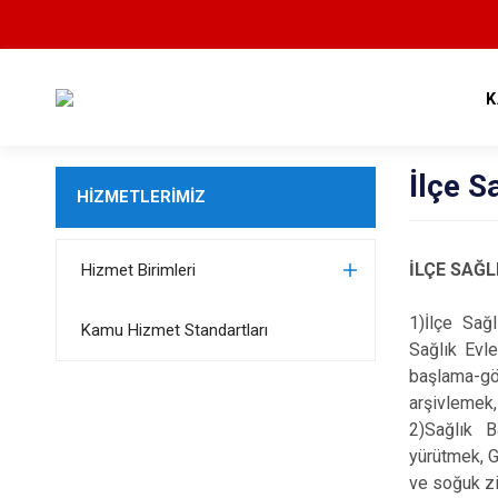
K
İlçe S
HİZMETLERİMİZ
İLÇE SAĞ
Hizmet Birimleri
1)İlçe Sağl
Kamu Hizmet Standartları
Sağlık Evle
başlama-gö
arşivlemek,
2)Sağlık B
yürütmek, G
ve soğuk zi