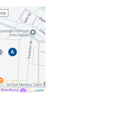
ita
A
Leaflet