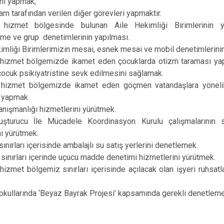
ni yapmak,
 tarafından verilen diğer görevleri yapmaktır.
z hizmet bölgesinde bulunan Aile Hekimliği Birimlerinin y
me ve grup denetimlerinin yapılması.
imliği Birimlerimizin mesai, esnek mesai ve mobil denetimlerinin
 hizmet bölgemizde ikamet eden çocuklarda otizm taraması yapıl
çocuk psikiyatristine sevk edilmesini sağlamak.
 hizmet bölgemizde ikamet eden göçmen vatandaşlara yönelik 
i yapmak.
danışmanlığı hizmetlerini yürütmek.
uşturucu İle Mücadele Koordinasyon Kurulu çalışmalarının se
nı yürütmek.
ınırları içerisinde ambalajlı su satış yerlerini denetlemek.
 sınırları içerinde uçucu madde denetimi hizmetlerini yürütmek.
hizmet bölgemiz sınırları içerisinde açılacak olan işyeri ruhsatl
okullarında ‘Beyaz Bayrak Projesi’ kapsamında gerekli denetlem