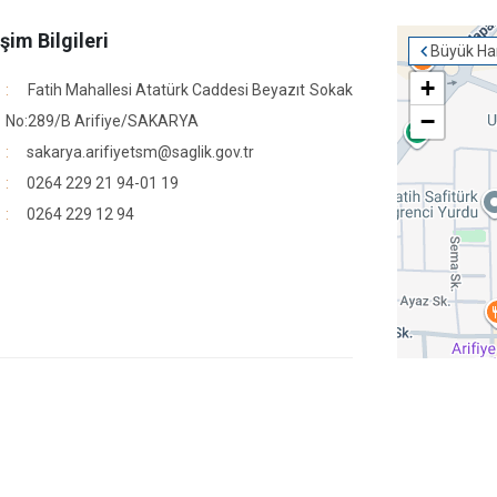
işim Bilgileri
Büyük Har
+
Fatih Mahallesi Atatürk Caddesi Beyazıt Sokak
−
No:289/B Arifiye/SAKARYA
sakarya.arifiyetsm@saglik.gov.tr
0264 229 21 94-01 19
0264 229 12 94