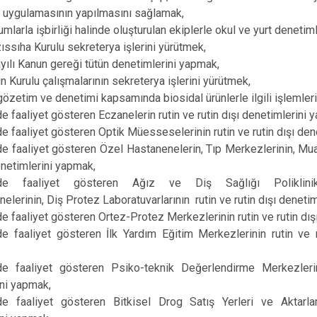
r uygulamasının yapılmasını sağlamak,
rumlarla işbirliği halinde oluşturulan ekiplerle okul ve yurt deneti
zıssıha Kurulu sekreterya işlerini yürütmek,
ılı Kanun gereği tütün denetimlerini yapmak,
ün Kurulu çalışmalarının sekreterya işlerini yürütmek,
özetim ve denetimi kapsamında biosidal ürünlerle ilgili işlemler
e faaliyet gösteren Eczanelerin rutin ve rutin dışı denetimlerini 
e faaliyet gösteren Optik Müesseselerinin rutin ve rutin dışı den
e faaliyet gösteren Özel Hastanenelerin, Tıp Merkezlerinin, Mua
denetimlerini yapmak,
zde faaliyet gösteren Ağız ve Diş Sağlığı Poliklinik
lerinin, Diş Protez Laboratuvarlarının rutin ve rutin dışı deneti
e faaliyet gösteren Ortez-Protez Merkezlerinin rutin ve rutin dış
e faaliyet gösteren İlk Yardım Eğitim Merkezlerinin rutin ve r
de faaliyet gösteren Psiko-teknik Değerlendirme Merkezlerin
ni yapmak,
de faaliyet gösteren Bitkisel Drog Satış Yerleri ve Aktarlar