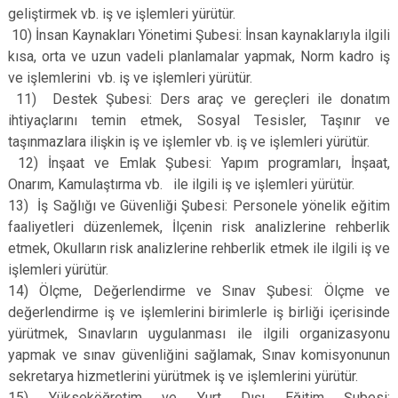
geliştirmek vb. iş ve işlemleri yürütür.
10) İnsan Kaynakları Yönetimi Şubesi: İnsan kaynaklarıyla ilgili
kısa, orta ve uzun vadeli planlamalar yapmak, Norm kadro iş
ve işlemlerini vb. iş ve işlemleri yürütür.
11) Destek Şubesi: Ders araç ve gereçleri ile donatım
ihtiyaçlarını temin etmek, Sosyal Tesisler, Taşınır ve
taşınmazlara ilişkin iş ve işlemler vb. iş ve işlemleri yürütür.
12) İnşaat ve Emlak Şubesi: Yapım programları, İnşaat,
Onarım, Kamulaştırma vb. ile ilgili iş ve işlemleri yürütür.
13) İş Sağlığı ve Güvenliği Şubesi: Personele yönelik eğitim
faaliyetleri düzenlemek, İlçenin risk analizlerine rehberlik
etmek, Okulların risk analizlerine rehberlik etmek ile ilgili iş ve
işlemleri yürütür.
14) Ölçme, Değerlendirme ve Sınav Şubesi: Ölçme ve
değerlendirme iş ve işlemlerini birimlerle iş birliği içerisinde
yürütmek, Sınavların uygulanması ile ilgili organizasyonu
yapmak ve sınav güvenliğini sağlamak, Sınav komisyonunun
sekretarya hizmetlerini yürütmek iş ve işlemlerini yürütür.
15) Yükseköğretim ve Yurt Dışı Eğitim Şubesi: