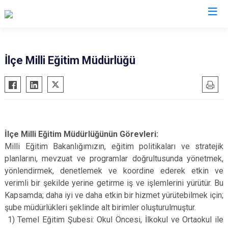
Sakarya
İlçe Milli Eğitim Müdürlüğü
Akyazı
Pamukova
Ferizli
Sapanca
Geyve
Söğütlü
Hendek
Taraklı
İlçe Milli Eğitim Müdürlüğünün Görevleri:
Karapürçek
Adapazarı
Milli Eğitim Bakanlığımızın, eğitim politikaları ve stratejik
planlarını, mevzuat ve programlar doğrultusunda yönetmek,
Karasu
Arifiye
yönlendirmek, denetlemek ve koordine ederek etkin ve
Kaynarca
Erenler
verimli bir şekilde yerine getirme iş ve işlemlerini yürütür. Bu
Kocaali
Serdivan
Kapsamda; daha iyi ve daha etkin bir hizmet yürütebilmek için;
şube müdürlükleri şeklinde alt birimler oluşturulmuştur.
1) Temel Eğitim Şubesi: Okul Öncesi, İlkokul ve Ortaokul ile